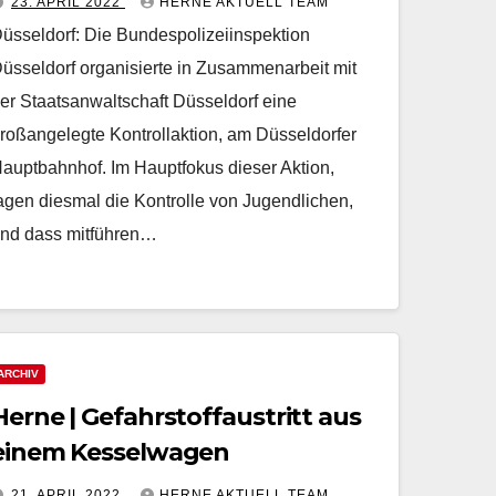
23. APRIL 2022
HERNE AKTUELL TEAM
Hauptbahnhof
üsseldorf: Die Bundespolizeiinspektion
üsseldorf organisierte in Zusammenarbeit mit
er Staatsanwaltschaft Düsseldorf eine
roßangelegte Kontrollaktion, am Düsseldorfer
auptbahnhof. Im Hauptfokus dieser Aktion,
agen diesmal die Kontrolle von Jugendlichen,
nd dass mitführen…
ARCHIV
Herne | Gefahrstoffaustritt aus
einem Kesselwagen
21. APRIL 2022
HERNE AKTUELL TEAM