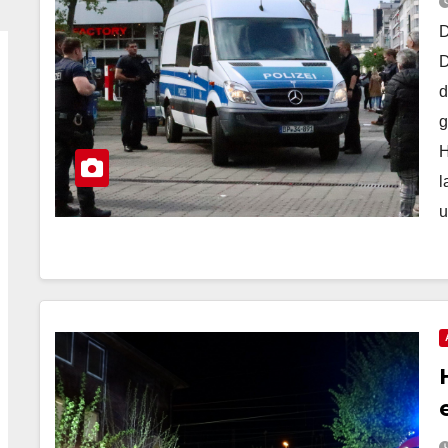
D
D
d
g
H
l
u