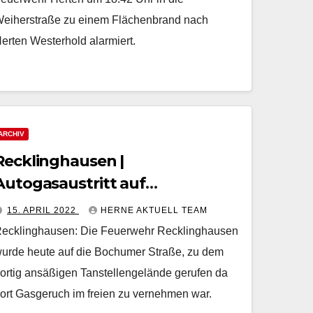
eiherstraße zu einem Flächenbrand nach
erten Westerhold alarmiert.
ARCHIV
Recklinghausen |
Autogasaustritt auf
Tankstellengelände
15. APRIL 2022
HERNE AKTUELL TEAM
ecklinghausen: Die Feuerwehr Recklinghausen
urde heute auf die Bochumer Straße, zu dem
ortig ansäßigen Tanstellengelände gerufen da
ort Gasgeruch im freien zu vernehmen war.