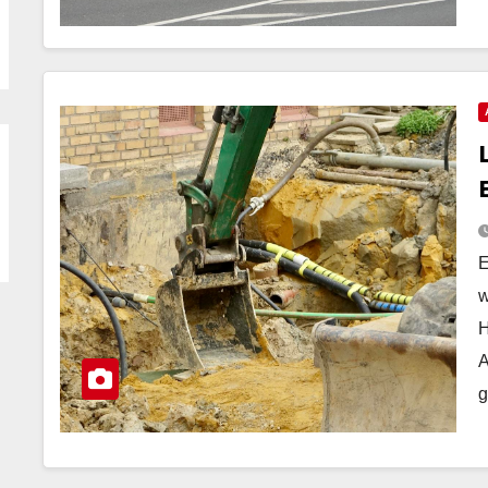
E
w
H
A
g