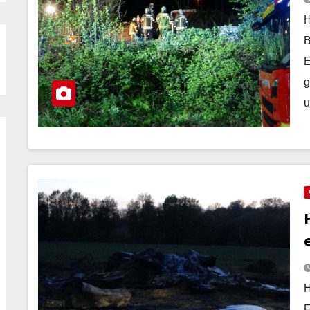
H
B
E
g
u
H
F