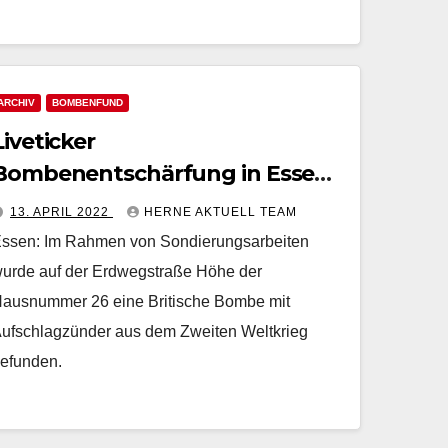
ARCHIV
BOMBENFUND
Liveticker
Bombenentschärfung in Essen
Bochold
13. APRIL 2022
HERNE AKTUELL TEAM
ssen: Im Rahmen von Sondierungsarbeiten
urde auf der Erdwegstraße Höhe der
ausnummer 26 eine Britische Bombe mit
ufschlagzünder aus dem Zweiten Weltkrieg
efunden.