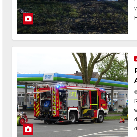
W
H
R
w
d
d