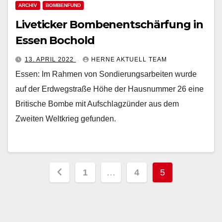
ARCHIV
BOMBENFUND
Liveticker Bombenentschärfung in
Essen Bochold
13. APRIL 2022
HERNE AKTUELL TEAM
Essen: Im Rahmen von Sondierungsarbeiten wurde
auf der Erdwegstraße Höhe der Hausnummer 26 eine
Britische Bombe mit Aufschlagzünder aus dem
Zweiten Weltkrieg gefunden.
Seitennummerierung
1
…
4
5
der
Beiträge