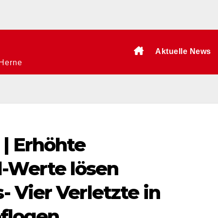
Aktuelle News
 Herne
 | Erhöhte
-Werte lösen
- Vier Verletzte in
eflogen