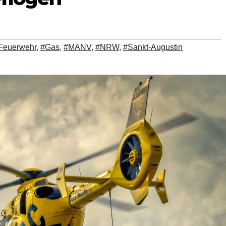
Feuerwehr
,
#Gas
,
#MANV
,
#NRW
,
#Sankt-Augustin