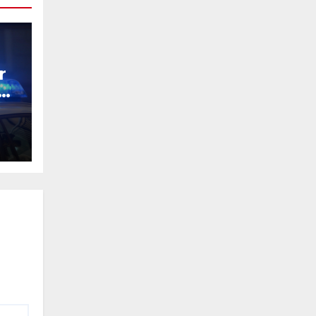
r
g
u