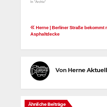
In "Archiv"
Beitragsnavigation
Herne | Berliner Straße bekommt 
Asphaltdecke
Von
Herne Aktuel
Ähnliche Beiträge