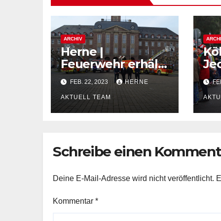
ARCHIV
ARCH
Herne |
Kö
Feuerwehr erhält
Je
5 neue Fahrzeuge
au
FEB. 22, 2023
HERNE
FEB
to
AKTUELL TEAM
AKTU
Schreibe einen Komment
Deine E-Mail-Adresse wird nicht veröffentlicht.
E
Kommentar
*