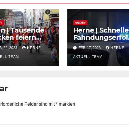
IV
ARCHIV
ln | Tausende
Herne | Schnelle
cken feiern
Fahndungserfol
sgelassen die
nach einem
. 22, 2023
HERNE
FEB. 17, 2023
HERNE
llen Tage
Wohnungseinbr
ELL TEAM
ch
AKTUELL TEAM
ar
rforderliche Felder sind mit
*
markiert