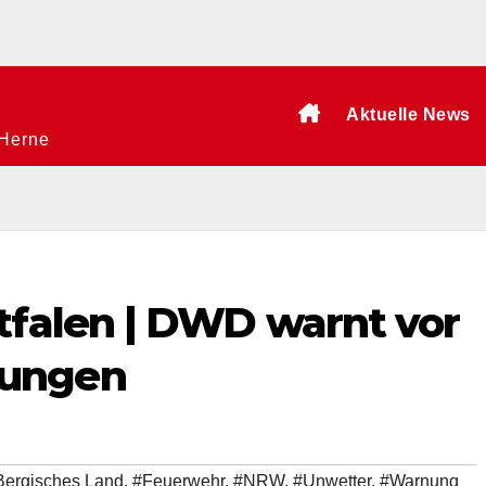
Aktuelle News
 Herne
falen | DWD warnt vor
ungen
Bergisches Land
,
#Feuerwehr
,
#NRW
,
#Unwetter
,
#Warnung