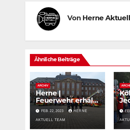
Von
Herne Aktuel
Ähnliche Beiträge
ARCHIV
ARCH
Herne |
Kö
Feuerwehr erhält
Je
5 neue Fahrzeuge
au
FEB. 22, 2023
HERNE
FEB
to
AKTUELL TEAM
AKTU