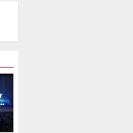
r
g
u