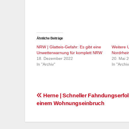
Ähnliche Beiträge
NRW | Glatteis-Gefahr: Es gibt eine
Weitere U
Unwetterwarnung für komplett NRW
Nordrhei
18. Dezember 2022
20. Mai 
In "Archiv"
In "Archiv
Beitragsnavigation
Herne | Schneller Fahndungserfo
einem Wohnungseinbruch