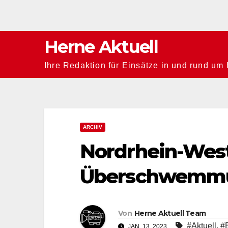
Zum
Inhalt
springen
Herne Aktuell
Ihre Redaktion für Einsätze in und rund um
ARCHIV
Nordrhein-West
Überschwemm
Von
Herne Aktuell Team
#Aktuell
,
#
JAN. 13, 2023