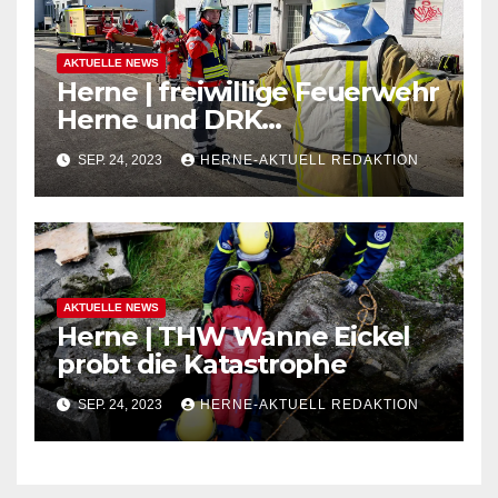
AKTUELLE NEWS
Herne | freiwillige Feuerwehr
Herne und DRK
Wattenscheid üben für den
SEP. 24, 2023
HERNE-AKTUELL REDAKTION
Notfall
AKTUELLE NEWS
Herne | THW Wanne Eickel
probt die Katastrophe
SEP. 24, 2023
HERNE-AKTUELL REDAKTION