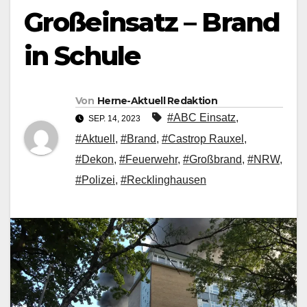
Großeinsatz – Brand
in Schule
Von
Herne-Aktuell Redaktion
#ABC Einsatz
,
SEP. 14, 2023
#Aktuell
,
#Brand
,
#Castrop Rauxel
,
#Dekon
,
#Feuerwehr
,
#Großbrand
,
#NRW
,
#Polizei
,
#Recklinghausen