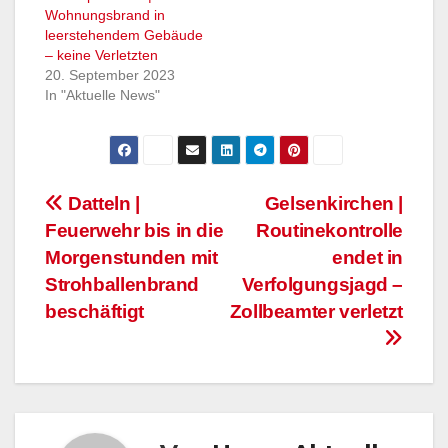
Wohnungsbrand in
leerstehendem Gebäude
– keine Verletzten
20. September 2023
In "Aktuelle News"
Beitragsnavigation
Datteln |
Gelsenkirchen |
Feuerwehr bis in die
Routinekontrolle
Morgenstunden mit
endet in
Strohballenbrand
Verfolgungsjagd –
beschäftigt
Zollbeamter verletzt