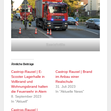
Spezialkräfte
Ähnliche Beiträge
Castrop-Rauxel | E-
Castrop Rauxel | Brand
Scooter Lagerhalle in
im Anbau einer
Vollbrand und
Realschule
Wohnungsbrand halten
31. Juli 2023
die Feuerwehr in Atem
In "Aktuelle News"
8. September 2023
In "Aktuell"
Castrop-Rauxel |